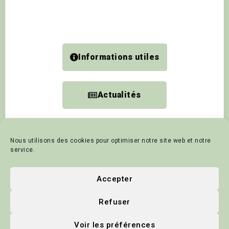
Informations utiles
Actualités
Nous utilisons des cookies pour optimiser notre site web et notre
Accueil
Vivre à Domjean
Mairie
Pro et Assoc
service.
Tourisme et animation
Contact
Politique de cookies
Accepter
Mentions Légales
Actualités
Refuser
© 2025 - Commune de Domjean
Voir les préférences
Site Web créé par
Apie-Secretary