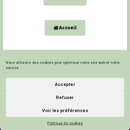
Accueil
Nous utilisons des cookies pour optimiser notre site web et notre
Accueil
Vivre à Domjean
Mairie
Pro et Assoc
service.
Tourisme et animation
Contact
Politique de cookies
Accepter
Mentions Légales
Actualités
Refuser
© 2025 - Commune de Domjean
Voir les préférences
Site Web créé par
Apie-Secretary
Crédits Photos : P-Y LE MEUR -
Freepik - Commune de Domjean
Politique de cookies