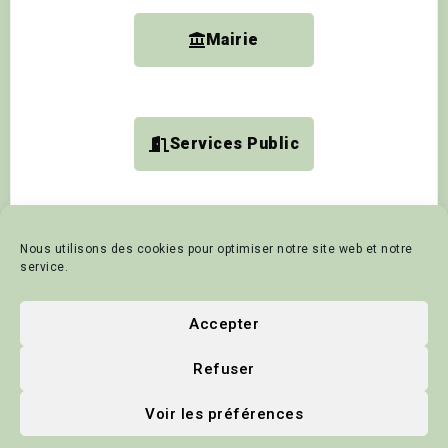
Mairie
Services Public
Nous utilisons des cookies pour optimiser notre site web et notre
Accueil
Vivre à Domjean
Mairie
Pro et Assoc
service.
Tourisme et animation
Contact
Politique de cookies
Accepter
Mentions Légales
Actualités
Refuser
© 2025 - Commune de Domjean
Voir les préférences
Site Web créé par
Apie-Secretary
Crédits Photos : P-Y LE MEUR -