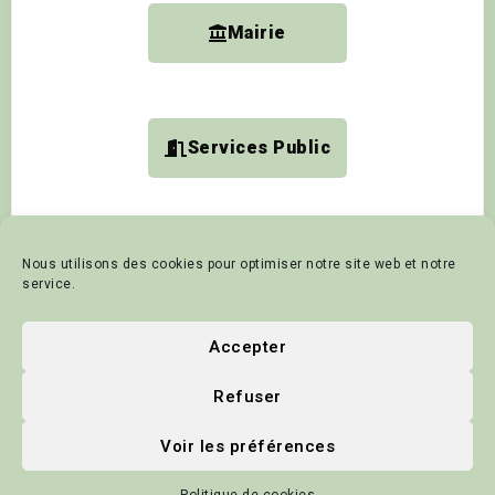
Mairie
Services Public
Nous utilisons des cookies pour optimiser notre site web et notre
Accueil
Vivre à Domjean
Mairie
Pro et Assoc
service.
Tourisme et animation
Contact
Politique de cookies
Accepter
Mentions Légales
Actualités
Refuser
© 2025 - Commune de Domjean
Voir les préférences
Site Web créé par
Apie-Secretary
Crédits Photos : P-Y LE MEUR -
Freepik - Commune de Domjean